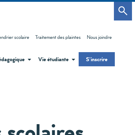
endrier scolaire
Traitement des plaintes
Nous joindre
édagogique
Vie étudiante
S’inscrire
s scolaires