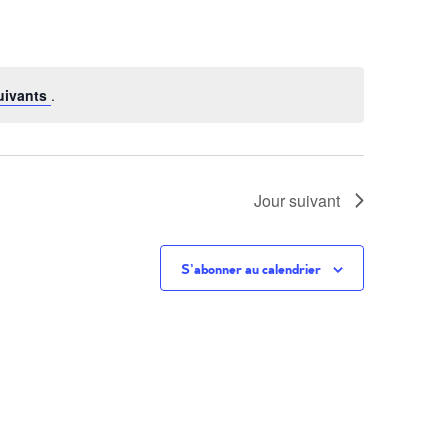
vues
Évèneme
uivants
.
Jour suivant
S’abonner au calendrier