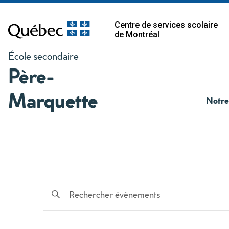
Centre de services scolaire
de Montréal
École secondaire
Père-
Marquette
Notre
Recherche
Saisir
mot-
et
clé.
Rechercher