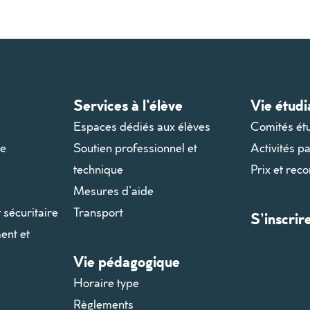
Services à l’élève
Vie étudi
Espaces dédiés aux élèves
Comités ét
le
Soutien professionnel et
Activités p
technique
Prix et rec
Mesures d’aide
t sécuritaire
Transport
S’inscrir
ent et
Vie pédagogique
Horaire type
Règlements