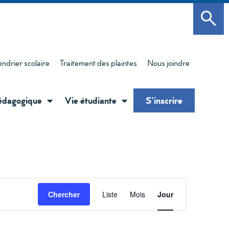
endrier scolaire
Traitement des plaintes
Nous joindre
édagogique
Vie étudiante
S’inscrire
Navigati
Chercher
Liste
Mois
Jour
de